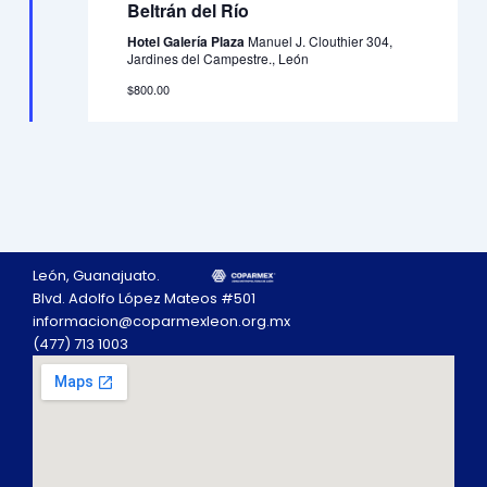
Beltrán del Río
Hotel Galería Plaza
Manuel J. Clouthier 304,
Jardines del Campestre., León
$800.00
León, Guanajuato.
Blvd. Adolfo López Mateos #501
informacion@coparmexleon.org.mx
(477) 713 1003