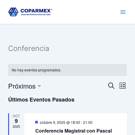
Ir
al
contenido
Conferencia
No hay eventos programados.
Próximos
Navegación
Naveg
Buscar
Lista
de
de
Selecciona
Últimos Eventos Pasados
búsqueda
vistas
la
fecha.
y
de
vistas
Event
OCT
9
de
Destacado
octubre 9, 2025 @ 18:00
-
21:00
2025
Eventos
Conferencia Magistral con Pascal